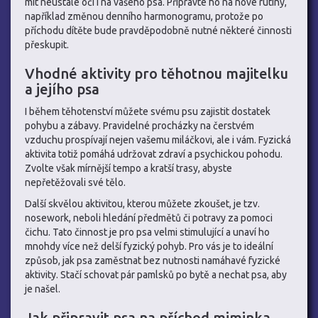
mít neustálé oči i na vašeho psa. Připravte ho na nové rutiny,
například změnou denního harmonogramu, protože po
příchodu dítěte bude pravděpodobně nutné některé činnosti
přeskupit.
Vhodné aktivity pro těhotnou majitelku
a jejího psa
I během těhotenství můžete svému psu zajistit dostatek
pohybu a zábavy. Pravidelné procházky na čerstvém
vzduchu prospívají nejen vašemu miláčkovi, ale i vám. Fyzická
aktivita totiž pomáhá udržovat zdraví a psychickou pohodu.
Zvolte však mírnější tempo a kratší trasy, abyste
nepřetěžovali své tělo.
Další skvělou aktivitou, kterou můžete zkoušet, je tzv.
nosework, neboli hledání předmětů či potravy za pomoci
čichu. Tato činnost je pro psa velmi stimulující a unaví ho
mnohdy více než delší fyzický pohyb. Pro vás je to ideální
způsob, jak psa zaměstnat bez nutnosti namáhavé fyzické
aktivity. Stačí schovat pár pamlsků po bytě a nechat psa, aby
je našel.
Jak připravit psa na příchod miminka