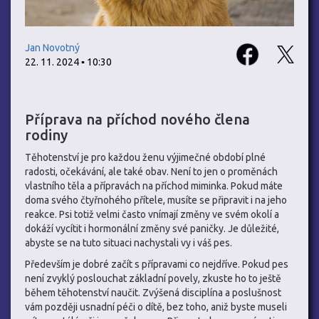
Jan Novotný
22. 11. 2024 ▪ 10:30
Příprava na příchod nového člena
rodiny
Těhotenství je pro každou ženu výjimečné období plné
radosti, očekávání, ale také obav. Není to jen o proměnách
vlastního těla a přípravách na příchod miminka. Pokud máte
doma svého čtyřnohého přítele, musíte se připravit i na jeho
reakce. Psi totiž velmi často vnímají změny ve svém okolí a
dokáží vycítit i hormonální změny své paničky. Je důležité,
abyste se na tuto situaci nachystali vy i váš pes.
Především je dobré začít s přípravami co nejdříve. Pokud pes
není zvyklý poslouchat základní povely, zkuste ho to ještě
během těhotenství naučit. Zvýšená disciplína a poslušnost
vám později usnadní péči o dítě, bez toho, aniž byste museli