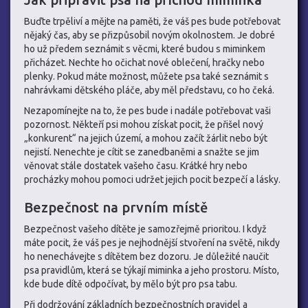
Buďte trpěliví a mějte na paměti, že váš pes bude potřebovat
nějaký čas, aby se přizpůsobil novým okolnostem. Je dobré
ho už předem seznámit s věcmi, které budou s miminkem
přicházet. Nechte ho očichat nové oblečení, hračky nebo
plenky. Pokud máte možnost, můžete psa také seznámit s
nahrávkami dětského pláče, aby měl představu, co ho čeká.
Nezapomínejte na to, že pes bude i nadále potřebovat vaši
pozornost. Někteří psi mohou získat pocit, že přišel nový
„konkurent“ na jejich území, a mohou začít žárlit nebo být
nejistí. Nenechte je cítit se zanedbaněmi a snažte se jim
věnovat stále dostatek vašeho času. Krátké hry nebo
procházky mohou pomoci udržet jejich pocit bezpečí a lásky.
Bezpečnost na prvním místě
Bezpečnost vašeho dítěte je samozřejmě prioritou. I když
máte pocit, že váš pes je nejhodnější stvoření na světě, nikdy
ho nenechávejte s dítětem bez dozoru. Je důležité naučit
psa pravidlům, která se týkají miminka a jeho prostoru. Místo,
kde bude dítě odpočívat, by mělo být pro psa tabu.
Při dodržování základních bezpečnostních pravidel a