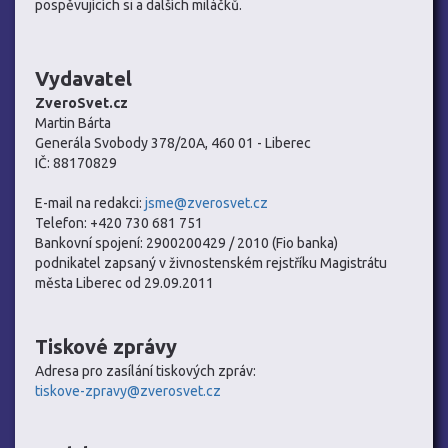
pospěvujících si a dalších miláčků.
Vydavatel
ZveroSvet.cz
Martin Bárta
Generála Svobody 378/20A, 460 01 - Liberec
IČ: 88170829
E-mail na redakci:
jsme@zverosvet.cz
Telefon: +420 730 681 751
Bankovní spojení: 2900200429 / 2010 (Fio banka)
podnikatel zapsaný v živnostenském rejstříku Magistrátu
města Liberec od 29.09.2011
Tiskové zprávy
Adresa pro zasílání tiskových zpráv:
tiskove-zpravy@zverosvet.cz